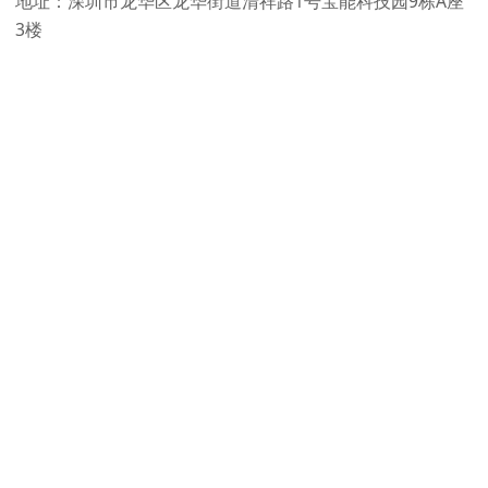
地址：深圳市龙华区龙华街道清祥路1号宝能科技园9栋A座
3楼